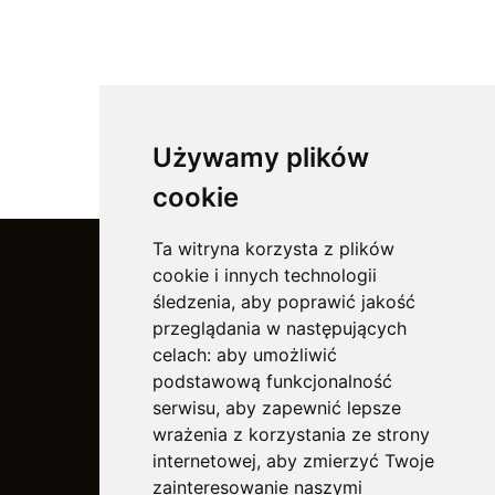
Nie znalazłeś/aś odpowiedzi?
pracy w zespole.
Chętnie odpowiemy na Twoje pytania.
Skontaktuj się
Używamy plików
cookie
Ta witryna korzysta z plików
cookie i innych technologii
śledzenia, aby poprawić jakość
przeglądania w następujących
celach:
aby umożliwić
podstawową funkcjonalność
serwisu
,
aby zapewnić lepsze
Zostań partnerem
wrażenia z korzystania ze strony
Kontakt
internetowej
,
aby zmierzyć Twoje
Warunki użytkowania
zainteresowanie naszymi