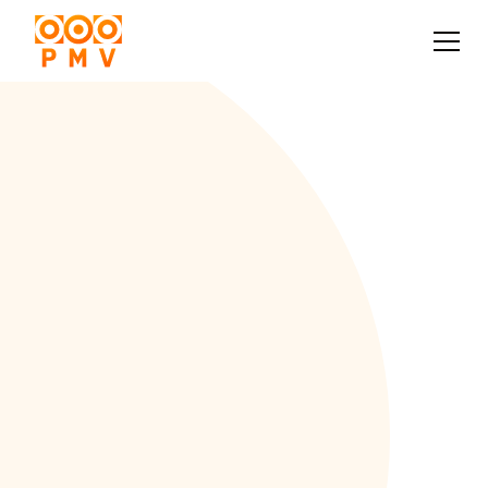
Tworzymy przestrzeń, gdzie możesz rozwijać swoje
umiejętności, poznawać inspirujących ludzi i zdobywać